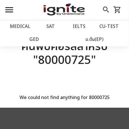
close
close
Skip
menu
search
shopping_cart
รถเข็น
to
Content
หน้าแรก
account_balance
MEDICAL
SAT
IELTS
CU‑TEST
เว็บไซต์อิกไนท์
power_settings_new
GED
ม.ต้น(EP)
ค้นพบคอร์สสำหรับ
"80000725"
โปรโมชั่น
local_offer
วางแผนการเรียน
import_contacts
เข้าสู่ระบบ
account_circle
We could not find anything for 80000725
ลงทะเบียน
assignment