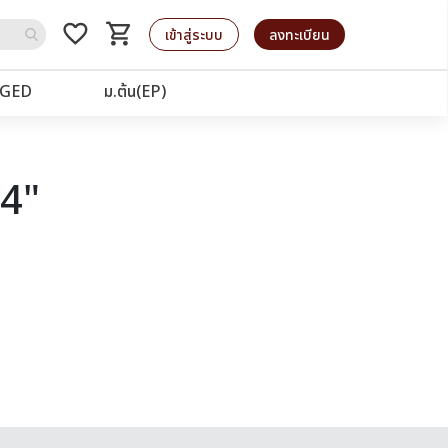
favorite_border
shopping_cart
รถเข็น
เข้าสู่ระบบ
ลงทะเบียน
GED
ม.ต้น(EP)
64"