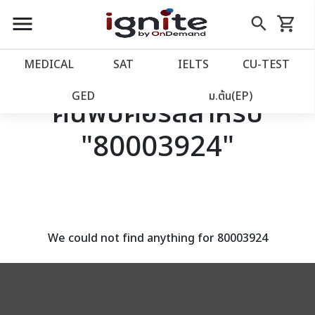
close
close
Skip
menu
search
shopping_cart
รถเข็น
to
Content
หน้าแรก
account_balance
MEDICAL
SAT
IELTS
CU‑TEST
เว็บไซต์อิกไนท์
power_settings_new
GED
ม.ต้น(EP)
ค้นพบคอร์สสำหรับ
"80003924"
โปรโมชั่น
local_offer
วางแผนการเรียน
import_contacts
เข้าสู่ระบบ
account_circle
We could not find anything for 80003924
ลงทะเบียน
assignment