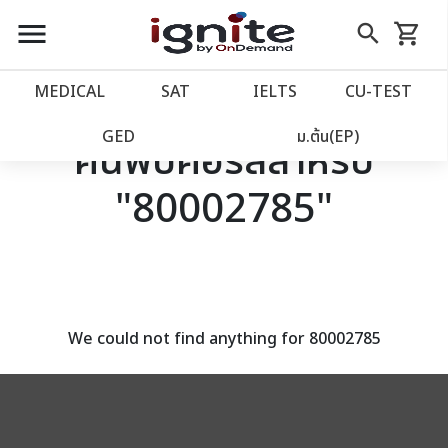
close
close
Skip
menu
search
shopping_cart
รถเข็น
to
Content
หน้าแรก
account_balance
MEDICAL
SAT
IELTS
CU‑TEST
เว็บไซต์อิกไนท์
power_settings_new
GED
ม.ต้น(EP)
ค้นพบคอร์สสำหรับ
"80002785"
โปรโมชั่น
local_offer
วางแผนการเรียน
import_contacts
เข้าสู่ระบบ
account_circle
We could not find anything for 80002785
ลงทะเบียน
assignment