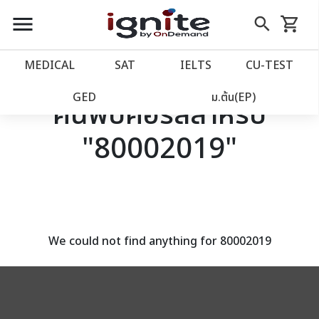
close
close
Skip
menu
search
shopping_cart
รถเข็น
to
Content
หน้าแรก
account_balance
MEDICAL
SAT
IELTS
CU‑TEST
เว็บไซต์อิกไนท์
power_settings_new
GED
ม.ต้น(EP)
ค้นพบคอร์สสำหรับ
"80002019"
โปรโมชั่น
local_offer
วางแผนการเรียน
import_contacts
เข้าสู่ระบบ
account_circle
We could not find anything for 80002019
ลงทะเบียน
assignment