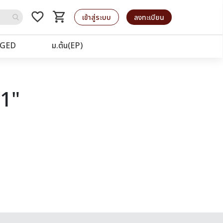
favorite_border
shopping_cart
รถเข็น
เข้าสู่ระบบ
ลงทะเบียน
GED
ม.ต้น(EP)
21"