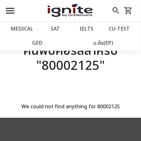
close
close
Skip
menu
search
shopping_cart
รถเข็น
to
Content
หน้าแรก
account_balance
MEDICAL
SAT
IELTS
CU‑TEST
เว็บไซต์อิกไนท์
power_settings_new
GED
ม.ต้น(EP)
ค้นพบคอร์สสำหรับ
"80002125"
โปรโมชั่น
local_offer
วางแผนการเรียน
import_contacts
เข้าสู่ระบบ
account_circle
We could not find anything for 80002125
ลงทะเบียน
assignment