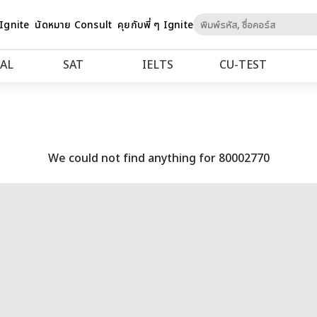
Skip
 Ignite
นัดหมาย Consult
คุยกับพี่ ๆ Ignite
to
Content
AL
SAT
IELTS
CU‑TEST
We could not find anything for 80002770