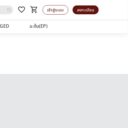
favorite_border
shopping_cart
รถเข็น
เข้าสู่ระบบ
ลงทะเบียน
GED
ม.ต้น(EP)