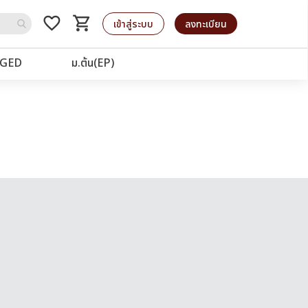
favorite_border
shopping_cart
รถเข็น
เข้าสู่ระบบ
ลงทะเบียน
GED
ม.ต้น(EP)