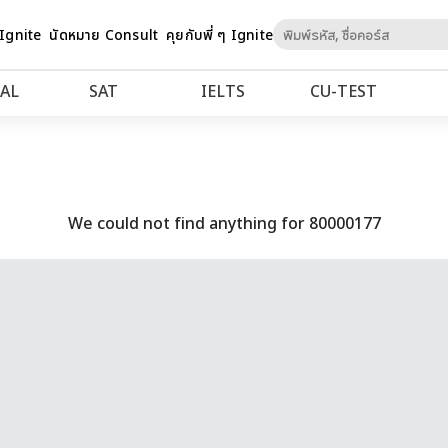
Skip
 Ignite
นัดหมาย Consult
คุยกับพี่ ๆ Ignite
to
Content
AL
SAT
IELTS
CU‑TEST
We could not find anything for 80000177