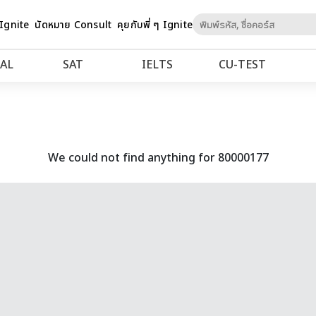
Skip
 Ignite
นัดหมาย Consult
คุยกับพี่ ๆ Ignite
to
Content
AL
SAT
IELTS
CU‑TEST
We could not find anything for 80000177