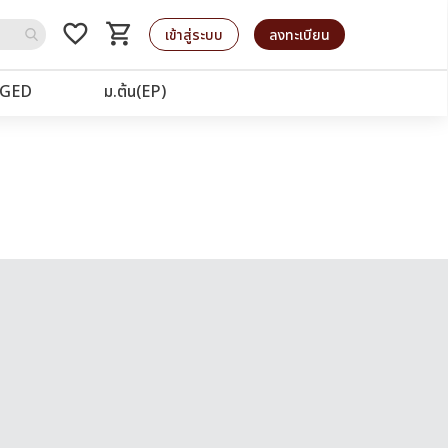
favorite_border
shopping_cart
รถเข็น
เข้าสู่ระบบ
ลงทะเบียน
GED
ม.ต้น(EP)