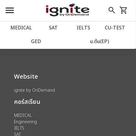
close
close
Skip
menu
search
shopping_cart
รถเข็น
to
Content
หน้าแรก
account_balance
MEDICAL
SAT
IELTS
CU‑TEST
We could not find anything for 80000177
เว็บไซต์อิกไนท์
power_settings_new
GED
ม.ต้น(EP)
โปรโมชั่น
local_offer
Website
วางแผนการเรียน
import_contacts
ignite by OnDemand
เข้าสู่ระบบ
account_circle
คอร์สเรียน
ลงทะเบียน
assignment
MEDICAL
Engineering
IELTS
SAT