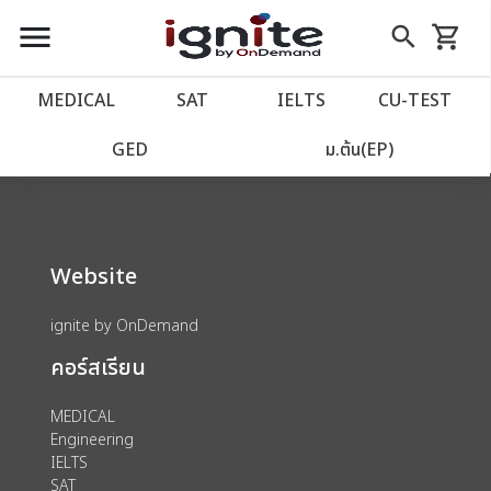
close
close
Skip
menu
search
shopping_cart
รถเข็น
to
Content
หน้าแรก
account_balance
MEDICAL
SAT
IELTS
CU‑TEST
We could not find anything for 80002040
เว็บไซต์อิกไนท์
power_settings_new
GED
ม.ต้น(EP)
โปรโมชั่น
local_offer
Website
วางแผนการเรียน
import_contacts
ignite by OnDemand
เข้าสู่ระบบ
account_circle
คอร์สเรียน
ลงทะเบียน
assignment
MEDICAL
Engineering
IELTS
SAT