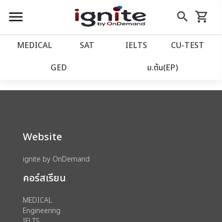
close
close
Skip
menu
search
shopping_cart
รถเข็น
to
Content
หน้าแรก
account_balance
MEDICAL
SAT
IELTS
CU‑TEST
We could not find anything for catalog
เว็บไซต์อิกไนท์
power_settings_new
GED
ม.ต้น(EP)
category view s sat subject test id 379
โปรโมชั่น
local_offer
วางแผนการเรียน
import_contacts
Website
เข้าสู่ระบบ
account_circle
ignite by OnDemand
คอร์สเรียน
ลงทะเบียน
assignment
MEDICAL
Engineering
IELTS