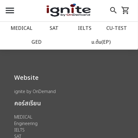
close
close
Skip
menu
search
shopping_cart
รถเข็น
to
Content
หน้าแรก
account_balance
MEDICAL
SAT
IELTS
CU‑TEST
We could not find anything for 80003928
เว็บไซต์อิกไนท์
power_settings_new
GED
ม.ต้น(EP)
โปรโมชั่น
local_offer
Website
วางแผนการเรียน
import_contacts
ignite by OnDemand
เข้าสู่ระบบ
account_circle
คอร์สเรียน
ลงทะเบียน
assignment
MEDICAL
Engineering
IELTS
SAT