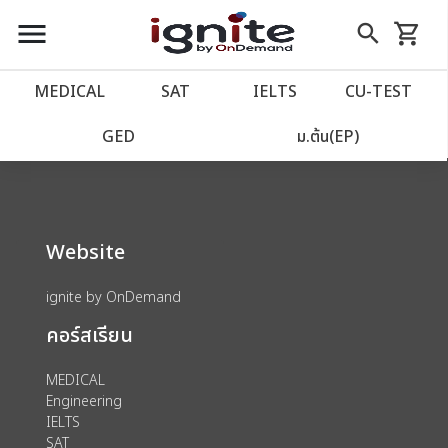
close
close
Skip
menu
search
shopping_cart
รถเข็น
to
Content
หน้าแรก
account_balance
MEDICAL
SAT
IELTS
CU‑TEST
We could not find anything for 80002019
เว็บไซต์อิกไนท์
power_settings_new
GED
ม.ต้น(EP)
โปรโมชั่น
local_offer
Website
วางแผนการเรียน
import_contacts
ignite by OnDemand
เข้าสู่ระบบ
account_circle
คอร์สเรียน
ลงทะเบียน
assignment
MEDICAL
Engineering
IELTS
SAT