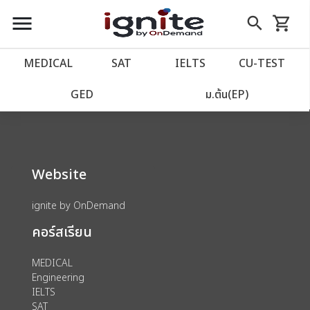
close
close
Skip
menu
search
shopping_cart
รถเข็น
to
Content
หน้าแรก
account_balance
MEDICAL
SAT
IELTS
CU‑TEST
We could not find anything for 80002019
เว็บไซต์อิกไนท์
power_settings_new
GED
ม.ต้น(EP)
โปรโมชั่น
local_offer
Website
วางแผนการเรียน
import_contacts
ignite by OnDemand
เข้าสู่ระบบ
account_circle
คอร์สเรียน
ลงทะเบียน
assignment
MEDICAL
Engineering
IELTS
SAT