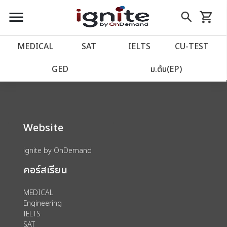
close
close
Skip
menu
search
shopping_cart
รถเข็น
to
Content
หน้าแรก
account_balance
MEDICAL
SAT
IELTS
CU‑TEST
We could not find anything for 80002040
เว็บไซต์อิกไนท์
power_settings_new
GED
ม.ต้น(EP)
โปรโมชั่น
local_offer
Website
วางแผนการเรียน
import_contacts
ignite by OnDemand
เข้าสู่ระบบ
account_circle
คอร์สเรียน
ลงทะเบียน
assignment
MEDICAL
Engineering
IELTS
SAT