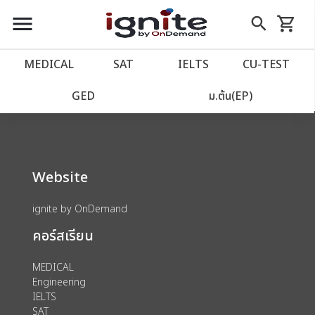
close
close
Skip
menu
search
shopping_cart
รถเข็น
to
Content
หน้าแรก
account_balance
MEDICAL
SAT
IELTS
CU‑TEST
We could not find anything for 80002040
เว็บไซต์อิกไนท์
power_settings_new
GED
ม.ต้น(EP)
โปรโมชั่น
local_offer
Website
วางแผนการเรียน
import_contacts
ignite by OnDemand
เข้าสู่ระบบ
account_circle
คอร์สเรียน
ลงทะเบียน
assignment
MEDICAL
Engineering
IELTS
SAT