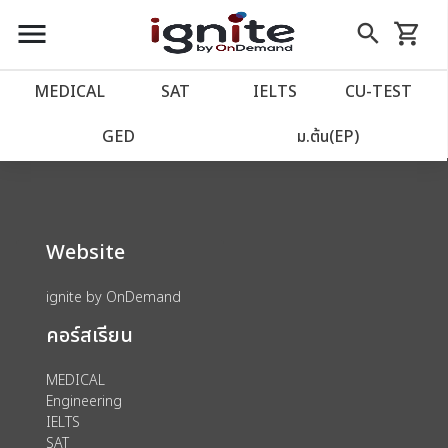
close
close
Skip
menu
search
shopping_cart
รถเข็น
to
Content
หน้าแรก
account_balance
MEDICAL
SAT
IELTS
CU‑TEST
We could not find anything for 80002040
เว็บไซต์อิกไนท์
power_settings_new
GED
ม.ต้น(EP)
โปรโมชั่น
local_offer
Website
วางแผนการเรียน
import_contacts
ignite by OnDemand
เข้าสู่ระบบ
account_circle
คอร์สเรียน
ลงทะเบียน
assignment
MEDICAL
Engineering
IELTS
SAT