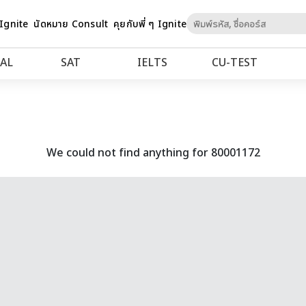
Skip
 Ignite
นัดหมาย Consult
คุยกับพี่ ๆ Ignite
to
Content
AL
SAT
IELTS
CU‑TEST
We could not find anything for 80001172