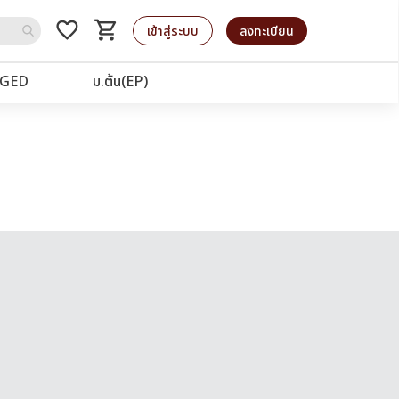
favorite_border
shopping_cart
รถเข็น
เข้าสู่ระบบ
ลงทะเบียน
GED
ม.ต้น(EP)