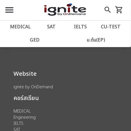
close
close
Skip
menu
search
shopping_cart
รถเข็น
to
Content
หน้าแรก
account_balance
MEDICAL
SAT
IELTS
CU‑TEST
We could not find anything for 80002021
เว็บไซต์อิกไนท์
power_settings_new
GED
ม.ต้น(EP)
โปรโมชั่น
local_offer
Website
วางแผนการเรียน
import_contacts
ignite by OnDemand
เข้าสู่ระบบ
account_circle
คอร์สเรียน
ลงทะเบียน
assignment
MEDICAL
Engineering
IELTS
SAT