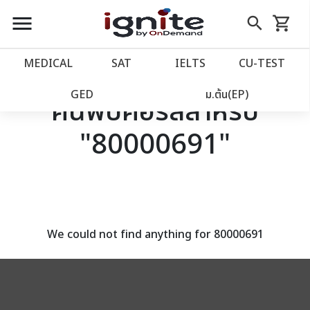
close
close
Skip
menu
search
shopping_cart
รถเข็น
to
Content
หน้าแรก
account_balance
MEDICAL
SAT
IELTS
CU‑TEST
เว็บไซต์อิกไนท์
power_settings_new
GED
ม.ต้น(EP)
ค้นพบคอร์สสำหรับ
"80000691"
โปรโมชั่น
local_offer
วางแผนการเรียน
import_contacts
เข้าสู่ระบบ
account_circle
We could not find anything for 80000691
ลงทะเบียน
assignment