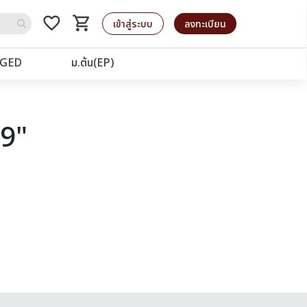
favorite_border
shopping_cart
รถเข็น
เข้าสู่ระบบ
ลงทะเบียน
GED
ม.ต้น(EP)
19"