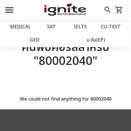
close
close
Skip
menu
search
shopping_cart
รถเข็น
to
Content
หน้าแรก
account_balance
MEDICAL
SAT
IELTS
CU‑TEST
เว็บไซต์อิกไนท์
power_settings_new
GED
ม.ต้น(EP)
ค้นพบคอร์สสำหรับ
"80002040"
โปรโมชั่น
local_offer
วางแผนการเรียน
import_contacts
เข้าสู่ระบบ
account_circle
We could not find anything for 80002040
ลงทะเบียน
assignment