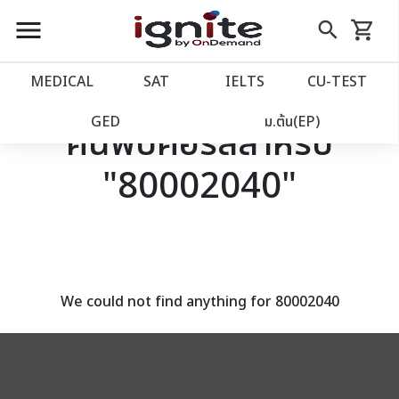
close
close
Skip
menu
search
shopping_cart
รถเข็น
to
Content
หน้าแรก
account_balance
MEDICAL
SAT
IELTS
CU‑TEST
เว็บไซต์อิกไนท์
power_settings_new
GED
ม.ต้น(EP)
ค้นพบคอร์สสำหรับ
"80002040"
โปรโมชั่น
local_offer
วางแผนการเรียน
import_contacts
เข้าสู่ระบบ
account_circle
We could not find anything for 80002040
ลงทะเบียน
assignment