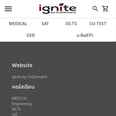
close
close
Skip
menu
search
shopping_cart
รถเข็น
to
Content
หน้าแรก
account_balance
MEDICAL
SAT
IELTS
CU‑TEST
We could not find anything for 80002125
เว็บไซต์อิกไนท์
power_settings_new
GED
ม.ต้น(EP)
โปรโมชั่น
local_offer
Website
วางแผนการเรียน
import_contacts
ignite by OnDemand
เข้าสู่ระบบ
account_circle
คอร์สเรียน
ลงทะเบียน
assignment
MEDICAL
Engineering
IELTS
SAT