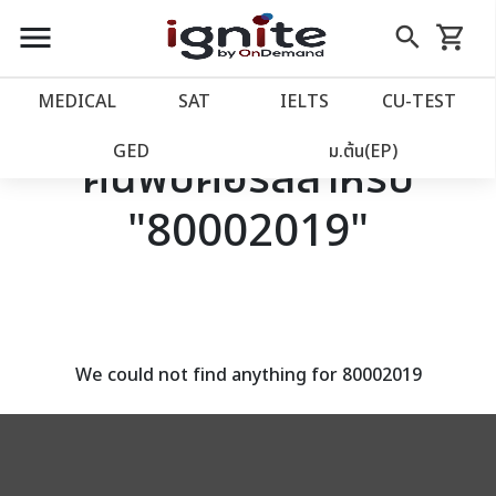
close
close
Skip
menu
search
shopping_cart
รถเข็น
to
Content
หน้าแรก
account_balance
MEDICAL
SAT
IELTS
CU‑TEST
เว็บไซต์อิกไนท์
power_settings_new
GED
ม.ต้น(EP)
ค้นพบคอร์สสำหรับ
"80002019"
โปรโมชั่น
local_offer
วางแผนการเรียน
import_contacts
เข้าสู่ระบบ
account_circle
We could not find anything for 80002019
ลงทะเบียน
assignment