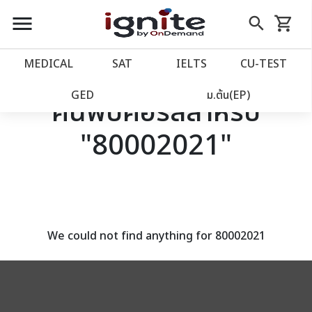
close
close
Skip
menu
search
shopping_cart
รถเข็น
to
Content
หน้าแรก
account_balance
MEDICAL
SAT
IELTS
CU‑TEST
เว็บไซต์อิกไนท์
power_settings_new
GED
ม.ต้น(EP)
ค้นพบคอร์สสำหรับ
"80002021"
โปรโมชั่น
local_offer
วางแผนการเรียน
import_contacts
เข้าสู่ระบบ
account_circle
We could not find anything for 80002021
ลงทะเบียน
assignment