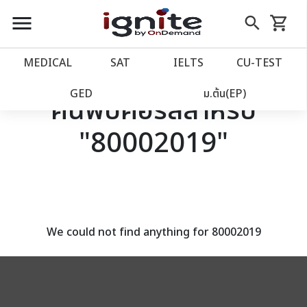
close
close
Skip
menu
search
shopping_cart
รถเข็น
to
Content
หน้าแรก
account_balance
MEDICAL
SAT
IELTS
CU‑TEST
เว็บไซต์อิกไนท์
power_settings_new
GED
ม.ต้น(EP)
ค้นพบคอร์สสำหรับ
"80002019"
โปรโมชั่น
local_offer
วางแผนการเรียน
import_contacts
เข้าสู่ระบบ
account_circle
We could not find anything for 80002019
ลงทะเบียน
assignment