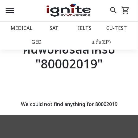
close
close
Skip
menu
search
shopping_cart
รถเข็น
to
Content
หน้าแรก
account_balance
MEDICAL
SAT
IELTS
CU‑TEST
เว็บไซต์อิกไนท์
power_settings_new
GED
ม.ต้น(EP)
ค้นพบคอร์สสำหรับ
"80002019"
โปรโมชั่น
local_offer
วางแผนการเรียน
import_contacts
เข้าสู่ระบบ
account_circle
We could not find anything for 80002019
ลงทะเบียน
assignment