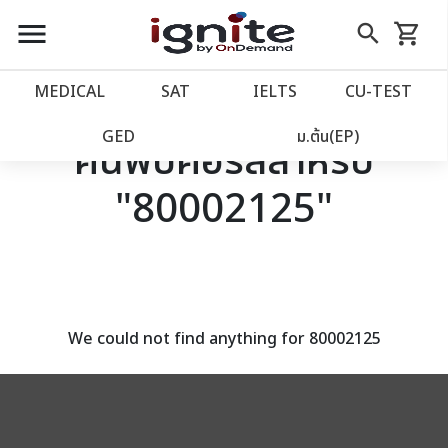
close
close
Skip
menu
search
shopping_cart
รถเข็น
to
Content
หน้าแรก
account_balance
MEDICAL
SAT
IELTS
CU‑TEST
เว็บไซต์อิกไนท์
power_settings_new
GED
ม.ต้น(EP)
ค้นพบคอร์สสำหรับ
"80002125"
โปรโมชั่น
local_offer
วางแผนการเรียน
import_contacts
เข้าสู่ระบบ
account_circle
We could not find anything for 80002125
ลงทะเบียน
assignment