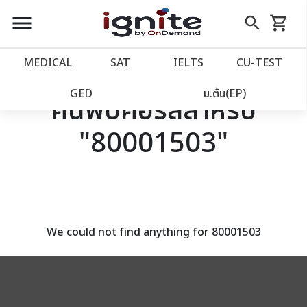
close
close
Skip
menu
search
shopping_cart
รถเข็น
to
Content
หน้าแรก
account_balance
MEDICAL
SAT
IELTS
CU‑TEST
เว็บไซต์อิกไนท์
power_settings_new
GED
ม.ต้น(EP)
ค้นพบคอร์สสำหรับ
"80001503"
โปรโมชั่น
local_offer
วางแผนการเรียน
import_contacts
เข้าสู่ระบบ
account_circle
We could not find anything for 80001503
ลงทะเบียน
assignment