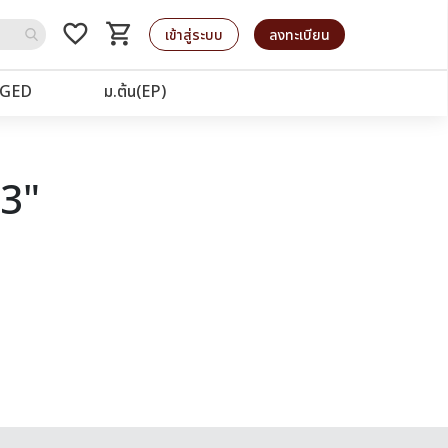
favorite_border
shopping_cart
รถเข็น
เข้าสู่ระบบ
ลงทะเบียน
GED
ม.ต้น(EP)
03"