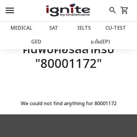
close
close
Skip
menu
search
shopping_cart
รถเข็น
to
Content
หน้าแรก
account_balance
MEDICAL
SAT
IELTS
CU‑TEST
เว็บไซต์อิกไนท์
power_settings_new
GED
ม.ต้น(EP)
ค้นพบคอร์สสำหรับ
"80001172"
โปรโมชั่น
local_offer
วางแผนการเรียน
import_contacts
เข้าสู่ระบบ
account_circle
We could not find anything for 80001172
ลงทะเบียน
assignment