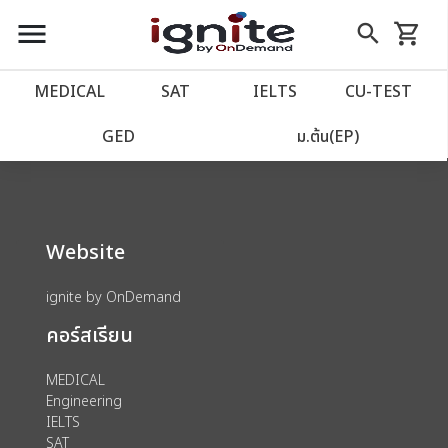
close
close
Skip
menu
search
shopping_cart
รถเข็น
to
Content
หน้าแรก
account_balance
MEDICAL
SAT
IELTS
CU‑TEST
We could not find anything for 80000177
เว็บไซต์อิกไนท์
power_settings_new
GED
ม.ต้น(EP)
โปรโมชั่น
local_offer
Website
วางแผนการเรียน
import_contacts
ignite by OnDemand
เข้าสู่ระบบ
account_circle
คอร์สเรียน
ลงทะเบียน
assignment
MEDICAL
Engineering
IELTS
SAT