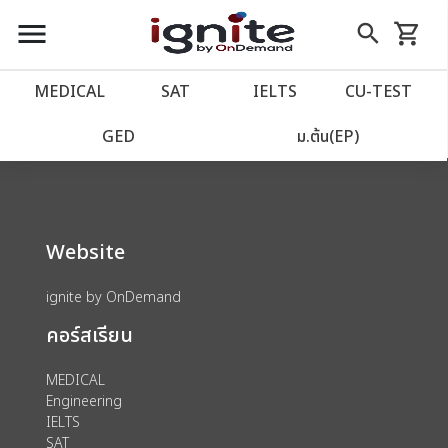
close
close
Skip
menu
search
shopping_cart
รถเข็น
to
Content
หน้าแรก
account_balance
MEDICAL
SAT
IELTS
CU‑TEST
We could not find anything for 80000177
เว็บไซต์อิกไนท์
power_settings_new
GED
ม.ต้น(EP)
โปรโมชั่น
local_offer
Website
วางแผนการเรียน
import_contacts
ignite by OnDemand
เข้าสู่ระบบ
account_circle
คอร์สเรียน
ลงทะเบียน
assignment
MEDICAL
Engineering
IELTS
SAT