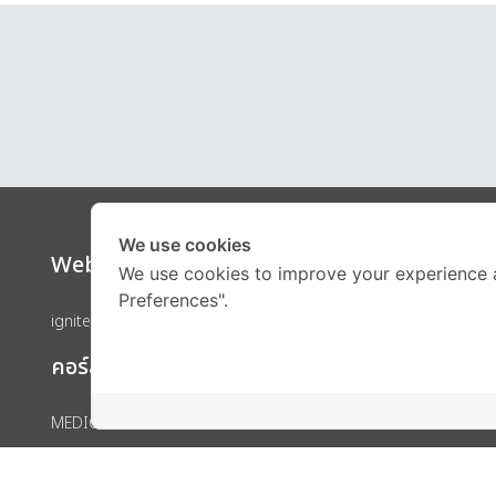
We use cookies
Website
Call Ce
We use cookies to improve your experience 
Preferences".
ignite by OnDemand
คอร์สเรียน
MEDICAL
Engineering
IELTS