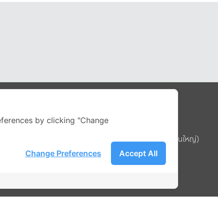
Address
ferences by clicking "Change
บริษัท อิกไนท์ เอ สตาร์ จำกัด (สำนักงานใหญ่)
ignite สาขา MBK Tower ชั้น 15
Change Preferences
Accept All
ถนนพญาไท แขวงวังใหม่ เขตปทุมวัน
รือ
กรุงเทพมหานคร 10330