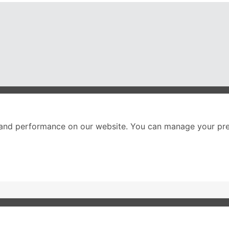
nter
ติดตามเราได้ที่
and performance on our website. You can manage your pre
Call Center
02-251-9456
(08.00-20.00 น.)
ส่วนหนึ่งของบริษัทในเค