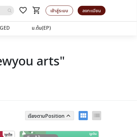
favorite_border
shopping_cart
รถเข็น
เข้าสู่ระบบ
ลงทะเบียน
GED
ม.ต้น(EP)
ewyou arts"
view_module
list
keyboard_arrow_up
เรียงตามPosition