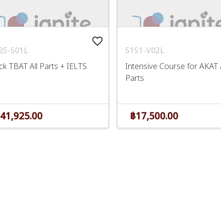
favorite_border
25-S01L
5151-V02L
ck TBAT All Parts + IELTS
Intensive Course for AKAT A
Parts
41,925.00
฿17,500.00