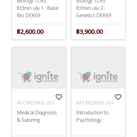
Biology TCAS
Biology TCAS
ชีววิทยา เล่ม 1 : Basic
ชีววิทยา เล่ม 2 :
Bio DEK69
Genetics DEK69
฿2,600.00
฿3,900.00
favorite_border
favorite_border
ATCME0002-261
ATCME0006-261
Medical Diagnosis
Introduction to
& Suturing
Psychology