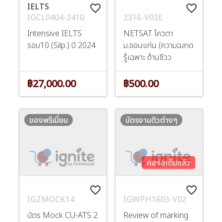
IELTS
favorite_border
favorite_border
IGCL0404-2410
2316-V02E
Intensive IELTS
NETSAT โควตา
รอบ10 (Silp.) ปี 2024
ม.ขอนแก่น (ความฉลาด
รู้เฉพาะ ด้านชีวว
฿27,000.00
฿500.00
ของพรีเมี่ยม
บัตรงานติวต่างๆ
คอร์สเต็มแล้ว
favorite_border
favorite_border
IGZMOCK14
IGWPH1603-V02
บัตร Mock CU-ATS 2
Review of marking