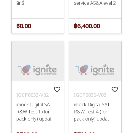
สิทธิ์
service AS&Alevel 2
฿0.00
฿6,400.00
favorite_border
favorite_border
IGCP0033-V02
IGCP0036-V02
imock Digital SAT
imock Digital SAT
R&W Test 1 (for
R&W Test 4 (for
pack only) updat
pack only) updat