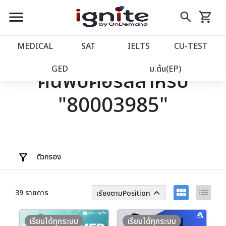
close
close
Skip
menu
search
shopping_cart
รถเข็น
to
Content
หน้าแรก
account_balance
MEDICAL
SAT
IELTS
CU‑TEST
เว็บไซต์อิกไนท์
power_settings_new
GED
ม.ต้น(EP)
ค้นพบคอร์สสำหรับ
"80003985"
โปรโมชั่น
local_offer
วางแผนการเรียน
import_contacts
เข้าสู่ระบบ
account_circle
ตัวกรอง
ลงทะเบียน
assignment
view_module
list
keyboard_arrow_up
39 รายการ
เรียงตามPosition
เรียนได้ทุกระบบ
เรียนได้ทุกระบบ