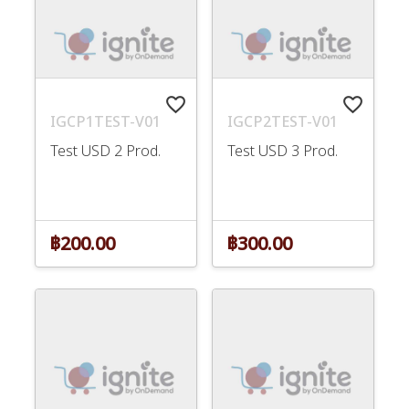
favorite_border
favorite_border
IGCP1TEST-V01
IGCP2TEST-V01
Test USD 2 Prod.
Test USD 3 Prod.
฿200.00
฿300.00