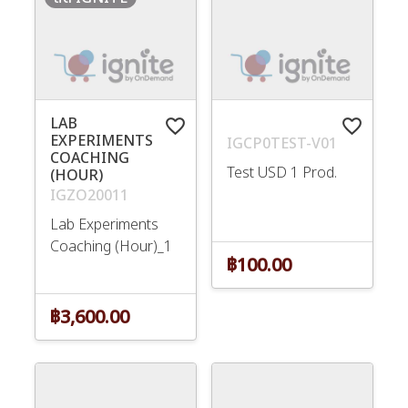
LAB
favorite_border
favorite_border
EXPERIMENTS
IGCP0TEST-V01
COACHING
Test USD 1 Prod.
(HOUR)
IGZO20011
Lab Experiments
Coaching (Hour)_1
฿100.00
฿3,600.00