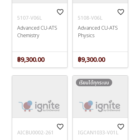
favorite_border
favorite_border
5107-V06L
5108-V06L
Advanced CU-ATS
Advanced CU-ATS
Chemistry
Physics
฿9,300.00
฿9,300.00
เรียนได้ทุกระบบ
favorite_border
favorite_border
AICBU0002-261
IGCAN1033-V01L