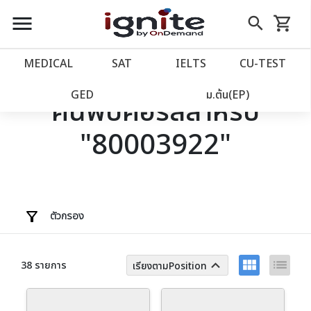
close
close
Skip
menu
search
shopping_cart
รถเข็น
to
Content
หน้าแรก
account_balance
MEDICAL
SAT
IELTS
CU‑TEST
เว็บไซต์อิกไนท์
power_settings_new
GED
ม.ต้น(EP)
ค้นพบคอร์สสำหรับ
"80003922"
โปรโมชั่น
local_offer
วางแผนการเรียน
import_contacts
เข้าสู่ระบบ
account_circle
ตัวกรอง
ลงทะเบียน
assignment
view_module
list
keyboard_arrow_up
38 รายการ
เรียงตามPosition