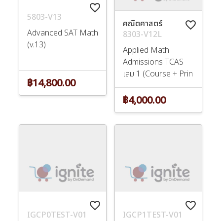
favorite_border
5803-V13
คณิตศาสตร์
favorite_border
Advanced SAT Math
8303-V12L
(v.13)
Applied Math
Admissions TCAS
เล่ม 1 (Course + Prin
฿14,800.00
฿4,000.00
favorite_border
favorite_border
IGCP0TEST-V01
IGCP1TEST-V01