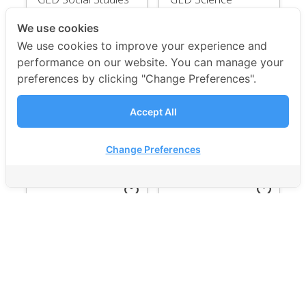
We use cookies
We use cookies to improve your experience and
performance on our website. You can manage your
฿11,500.00
฿9,800.00
preferences by clicking "Change Preferences".
Accept All
เรียนได้ทุกระบบ
เรียนได้ทุกระบบ
Change Preferences
favorite_border
favorite_border
5141
5717
GED RLA
BBA SAT Starter
Pack
฿11,500.00
฿23,000.00