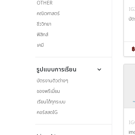
OTHER
I
คณิตศาสตร์
บัต
ชีววิทยา
ฟิสิกส์
เคมี
฿
รูปแบบการเรียน
keyboard_arrow_down
บัตรงานติวต่างๆ
ของพรีเมี่ยม
เรียนได้ทุกระบบ
คอร์สสดIG
IG
im