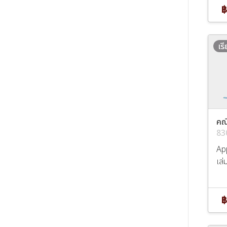
฿
เร
คณ
83
Ap
เล่
฿