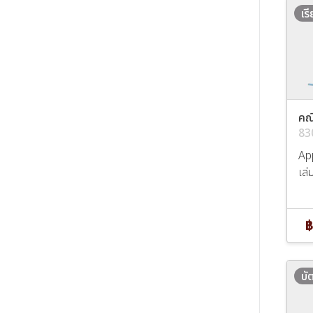
เร
คณ
83
Ap
เล่
฿
บั