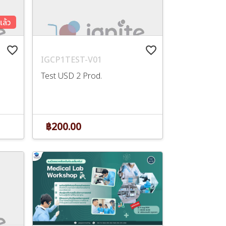
แล้ว
favorite_border
favorite_border
IGCP1TEST-V01
Test USD 2 Prod.
฿200.00