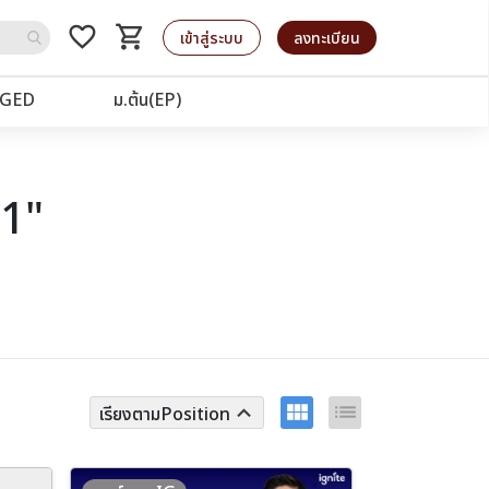
favorite_border
shopping_cart
รถเข็น
เข้าสู่ระบบ
ลงทะเบียน
GED
ม.ต้น(EP)
61"
view_module
list
keyboard_arrow_up
เรียงตามPosition