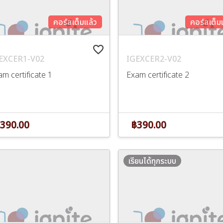
คอร์สเต็มแล้ว
คอร์สเต็ม
favorite_border
EXCER1-V02
IGEXCER2-V02
m certificate 1
Exam certificate 2
390.00
฿390.00
เรียนได้ทุกระบบ