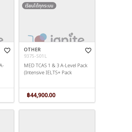
เรียนได้ทุกระบบ
OTHER
favorite_border
favorite_border
9375-S01L
A-
MED TCAS 1 & 3 A-Level Pack
(Intensive IELTS+ Pack
฿44,900.00