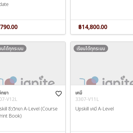
date
฿14,800.00
790.00
ียนได้ทุกระบบ
เรียนได้ทุกระบบ
วิทยา
เคมี
favorite_border
07-V12L
3307-V11L
kill ชีววิทยา A-Level (Course
Upskill เคมี A-Level
Print Book)