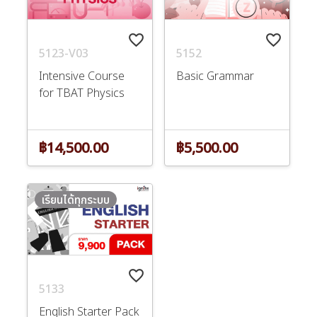
favorite_border
favorite_border
5123-V03
5152
Intensive Course
Basic Grammar
for TBAT Physics
฿14,500.00
฿5,500.00
เรียนได้ทุกระบบ
favorite_border
5133
English Starter Pack