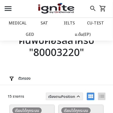
close
close
Skip
menu
search
shopping_cart
รถเข็น
to
Content
หน้าแรก
account_balance
MEDICAL
SAT
IELTS
CU‑TEST
เว็บไซต์อิกไนท์
power_settings_new
GED
ม.ต้น(EP)
ค้นพบคอร์สสำหรับ
"80003220"
โปรโมชั่น
local_offer
วางแผนการเรียน
import_contacts
เข้าสู่ระบบ
account_circle
ตัวกรอง
ลงทะเบียน
assignment
view_module
list
keyboard_arrow_up
15 รายการ
เรียงตามPosition
เรียนได้ทุกระบบ
เรียนได้ทุกระบบ