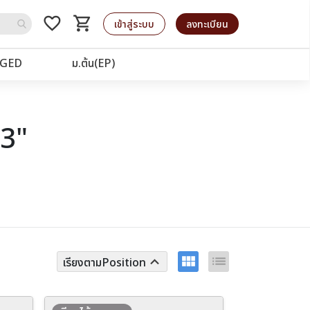
favorite_border
shopping_cart
รถเข็น
เข้าสู่ระบบ
ลงทะเบียน
GED
ม.ต้น(EP)
33"
view_module
list
keyboard_arrow_up
เรียงตามPosition