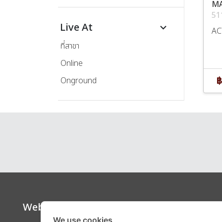
M
51
Live At
keyboard_arrow_down
AC
ที่สาขา
Online
฿
Onground
Website
Call Ce
We use cookies