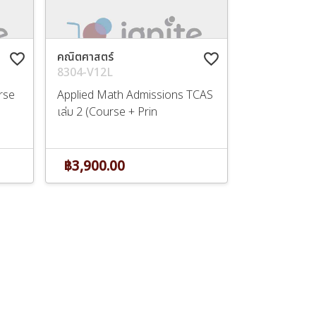
คณิตศาสตร์
favorite_border
favorite_border
8304-V12L
urse
Applied Math Admissions TCAS
เล่ม 2 (Course + Prin
฿3,900.00