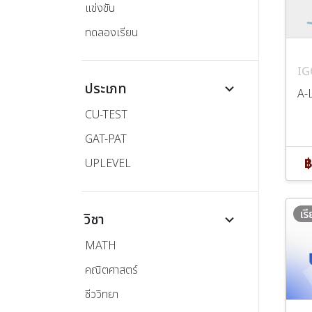
แข่งขัน
ทดลองเรียน
IG
ประเภท
keyboard_arrow_down
A-
CU-TEST
GAT-PAT
฿
UPLEVEL
เร
วิชา
keyboard_arrow_down
MATH
คณิตศาสตร์
ชีววิทยา