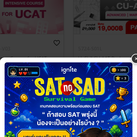
favorite_border
-V03
5724-S01L
nsive Course for UCAT
UpSkill CU-AAT Pack
,200.00
฿19,000.00