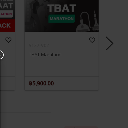
favorite_border
favorite_border
5127-V02
5712
×
TBAT Marathon
TBAT Al
฿5,900.00
฿31,5