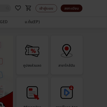
favorite_border
shopping_cart
รถเข็น
เข้าสู่ระบบ
ลงทะเบียน
GED
ม.ต้น(EP)
คูปองส่วนลด
สาขาใกล้ฉัน