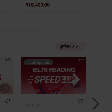
฿18,400.00
฿35,0
keyboard_arrow_right
ดูเพิ่มเติม
เรียนได้ทุกระบบ
เรียนได
favorite_border
favorite_border
5119-V05
5833-V