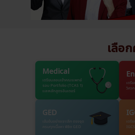
เลือกค
Medical
En
เตรียมสอบเข้าคณะแพทย์
เตรี
รอบ Portfolio (TCAS 1)
วิศวก
และหลักสูตรอินเตอร์
GED
IG
เข้มข้นอย่างเจาะลึก ตรงจุด
เตรี
ครบทุกเนื้อหา พิชิต GED
IGCS