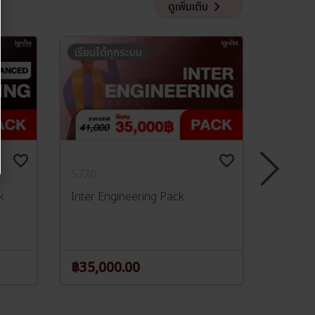
keyboard_arrow_right
ดูเพิ่มเติม
เรียนได้ทุกระบบ
เรียนได
favorite_border
favorite_border
5720
5129-V
k
Inter Engineering Pack
SIIT Sc
Marath
฿35,000.00
฿8,40