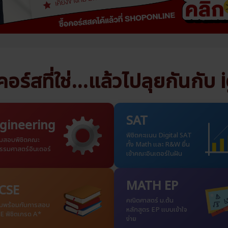
อร์สที่ใช่...แล้วไปลุยกันกับ
SAT
gineering
พิชิตคะแนน Digital SAT
ยมสอบพิชิตคณะ
ทั้ง Math และ R&W ยื่น
รรมศาสตร์อินเตอร์
เข้าคณะอินเตอร์ในฝัน
MATH EP
CSE
คณิตศาสตร์ ม.ต้น
ยมพร้อมกับการสอบ
หลักสูตร EP แบบเข้าใจ
E พิชิตเกรด A*
ง่าย