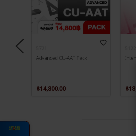
favorite_border
favorite_border
5721
5122
Advanced CU-AAT Pack
Inte
฿14,800.00
฿18