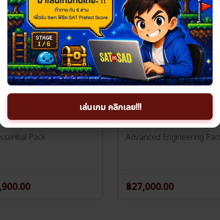
นได้ทุกระบบ
เรียนได้ทุกระบบ
เล่นเกม คลิกเลย!!!
favorite_border
-S01L
5709
ssential Pack
Advanced Engineering Pac
,900.00
฿27,000.00