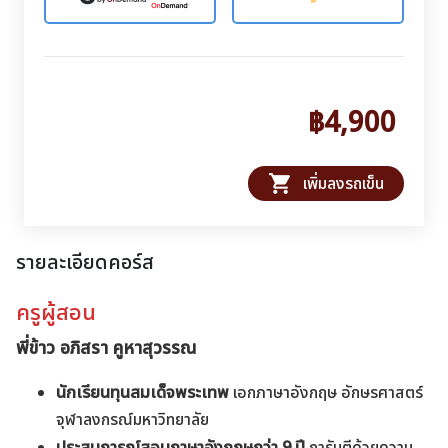
฿4,900
shopping_cart
เพิ่มลงรถเข็น
รายละเอียดคอร์ส
ครูผู้สอน
พี่ข้าว อภิสรา คูหาสุวรรณ
นักเรียนทุนสมเด็จพระเทพ
เอกภาษาอังกฤษ อักษรศาสตร์
จุฬาลงกรณ์มหาวิทยาลัย
ประสบการณ์สอนภาษาอังกฤษกว่า 9 ปี
การันตีด้วยความ