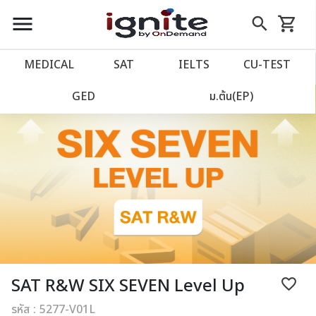
close
close
Skip
menu
search
shopping_cart
รถเข็น
to
Content
หน้าแรก
account_balance
MEDICAL
SAT
IELTS
CU‑TEST
เว็บไซต์อิกไนท์
power_settings_new
GED
ม.ต้น(EP)
โปรโมชั่น
local_offer
วางแผนการเรียน
import_contacts
เข้าสู่ระบบ
account_circle
ลงทะเบียน
assignment
SAT R&W SIX SEVEN Level Up
favorite_border
รหัส : 5277-V01L