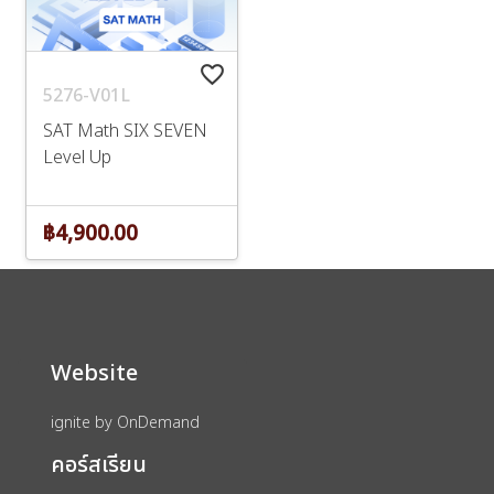
favorite_border
5276-V01L
SAT Math SIX SEVEN
Level Up
฿4,900.00
Website
ignite by OnDemand
คอร์สเรียน